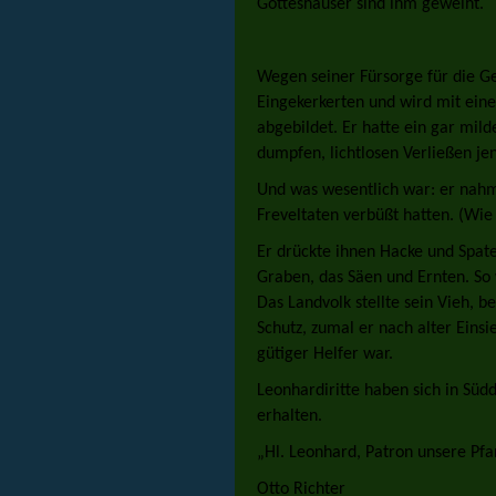
Gotteshäuser sind ihm geweiht.
Wegen seiner Fürsorge für die Ge
Eingekerkerten und wird mit ein
abgebildet. Er hatte ein gar mild
dumpfen, lichtlosen Verließen jen
Und was wesentlich war: er nahm 
Freveltaten verbüßt hatten. (Wie
Er drückte ihnen Hacke und Spate
Graben, das Säen und Ernten. So
Das Landvolk stellte sein Vieh, b
Schutz, zumal er nach alter Einsi
gütiger Helfer war.
Leonhardiritte haben sich in Süd
erhalten.
„Hl. Leonhard, Patron unsere Pfa
Otto Richter