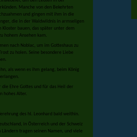
 Einsiedelei, um den Leuten in der
erkünden. Manche von den Bekehrten
chzuahmen und gingen mit ihm in die
änger, die in der Waldwildnis in armseligen
n Kloster bauen, das später unter dem
 zu hohem Ansehen kam.
kamen nach Noblac, um im Gotteshaus zu
rost zu holen. Seine besondere Liebe
en.
ihn, als wenn es ihm gelang, beim König
 erlangen.
 die Ehre Gottes und für das Heil der
n hohes Alter.
erehrung des hl. Leonhard bald weithin.
deutschland, in Österreich und der Schweiz
en Ländern tragen seinen Namen, und viele