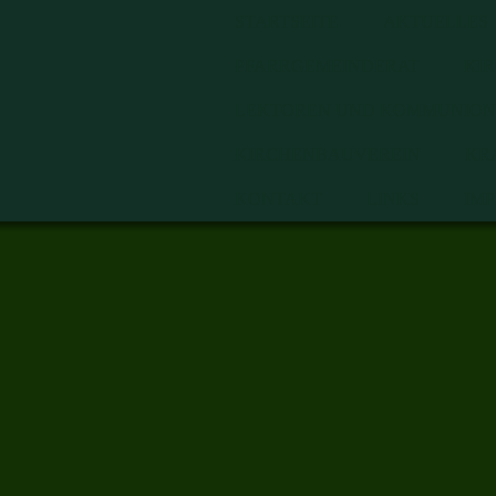
STARTSEITE
AKTUELLES
PFARRGEMEINDERAT
KI
LEKTOREN UND KOMMUNION
KIRCHENBAUVEREIN
KR
KONTAKT
LINKS
IM