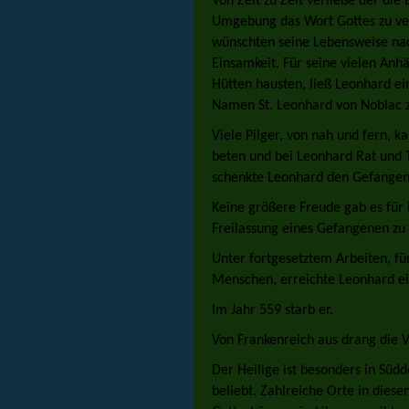
Von Zeit zu Zeit verließe der die
Umgebung das Wort Gottes zu v
wünschten seine Lebensweise na
Einsamkeit. Für seine vielen Anh
Hütten hausten, ließ Leonhard ei
Namen St. Leonhard von Noblac
Viele Pilger, von nah und fern, 
beten und bei Leonhard Rat und T
schenkte Leonhard den Gefangen
Keine größere Freude gab es für 
Freilassung eines Gefangenen zu
Unter fortgesetztem Arbeiten, für
Menschen, erreichte Leonhard ei
Im Jahr 559 starb er.
Von Frankenreich aus drang die V
Der Heilige ist besonders in Süd
beliebt. Zahlreiche Orte in dies