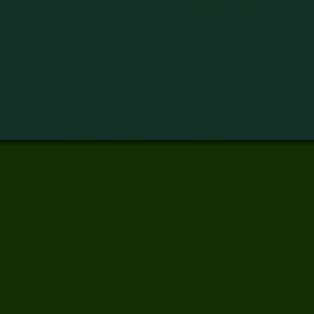
PFARRBRIEF
GESCHICHTE DER PFARREI
EN
RCHENCHOR
HEAVENS VOICE
CHOR "FEINKLANG
HELFER
MINISTRANTEN
KOLPING
KAB
ANKENPFLEGEVEREIN
KINDERHAUS ST. LEONHARD
PRESSUM UND DATENSCHUTZ
ARCHIV