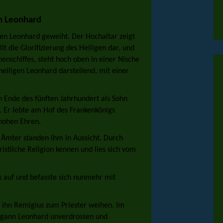
n Leonhard
gen Leonhard geweiht. Der Hochaltar zeigt
lt die Glorifizierung des Heiligen dar, und
enschiffes, steht hoch oben in einer Nische
heiligen Leonhard darstellend, mit einer
 Ende des fünften Jahrhundert als Sohn
. Er lebte am Hof des Frankenkönigs
 hohen Ehren.
e Ämter standen ihm in Aussicht. Durch
ristliche Religion kennen und lies sich vom
k auf und befasste sich nunmehr mit
e ihn Remigius zum Priester weihen. Im
egann Leonhard unverdrossen und